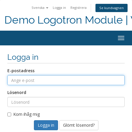
Svenska
Logga in
Registrera
Se kundvagnen
Demo Logotron Module | W
Togg
navig
Logga in
E-postadress
Lösenord
Kom ihåg mig
Glömt lösenord?