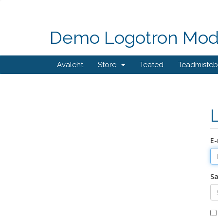
Demo Logotron Modul
Avaleht
Store
Teated
Teadmiste
E-
Sa