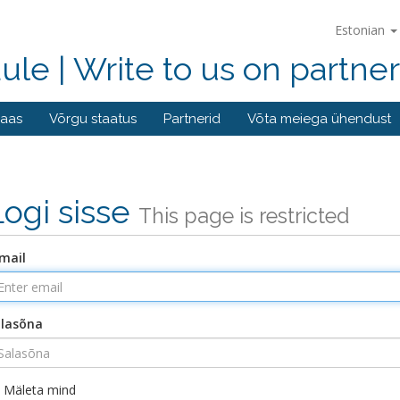
Estonian
e | Write to us on partne
baas
Võrgu staatus
Partnerid
Võta meiega ühendust
Logi sisse
This page is restricted
mail
lasõna
Mäleta mind