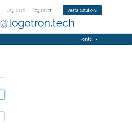
Logi sisse
Registreeri
Vaata ostukorvi
r@logotron.tech
Konto