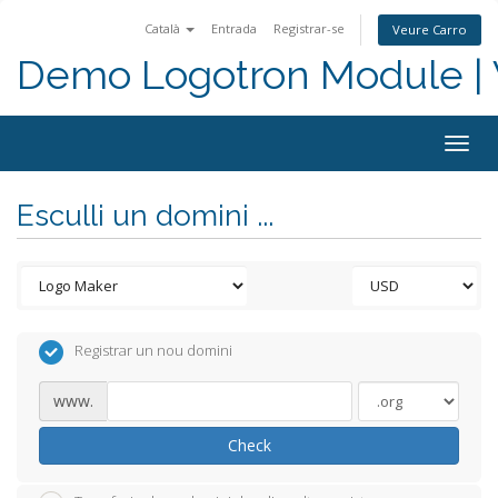
Català
Entrada
Registrar-se
Veure Carro
Demo Logotron Module | W
Togg
navig
Esculli un domini ...
Registrar un nou domini
www.
Check